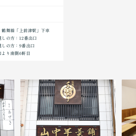
・鶴舞線「上前津駅」下車
しの方：12番出口
越しの方：9番出口
口より南側6軒目