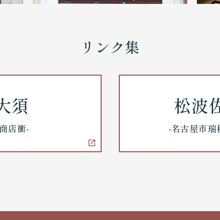
リンク集
大須
松波
商店衝-
-名古屋市瑞