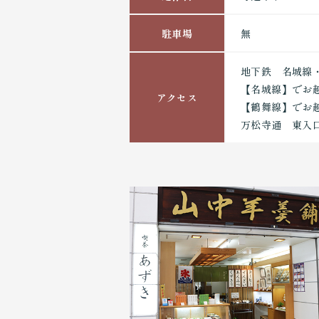
駐車場
無
地下鉄 名城線
【名城線】でお越
アクセス
【鶴舞線】でお
万松寺通 東入