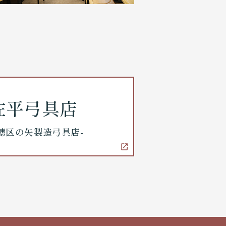
佐平弓具店
穂区の矢製造弓具店-